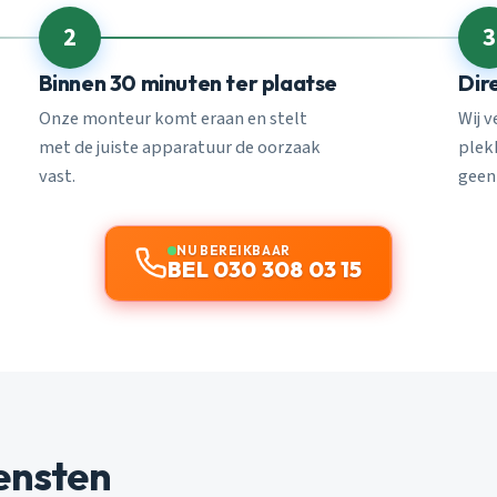
2
3
Binnen 30 minuten ter plaatse
Dir
Onze monteur komt eraan en stelt
Wij 
met de juiste apparatuur de oorzaak
plekk
vast.
geen
NU BEREIKBAAR
BEL 030 308 03 15
ensten