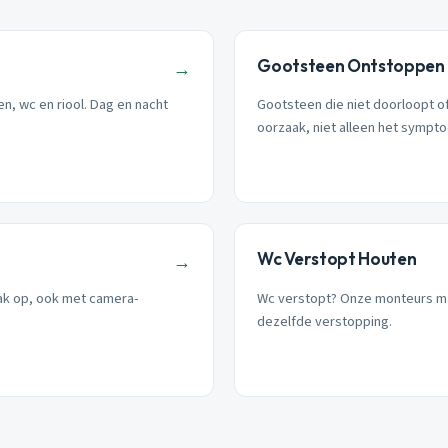
Gootsteen Ontstoppen
→
n, wc en riool. Dag en nacht
Gootsteen die niet doorloopt of
oorzaak, niet alleen het sympt
Wc Verstopt Houten
→
aak op, ook met camera-
Wc verstopt? Onze monteurs ma
dezelfde verstopping.