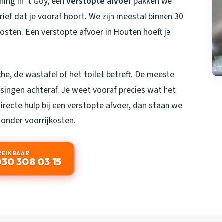
ng in 't Goy, een
verstopte afvoer
pakken we
ief dat je vooraf hoort. We zijn meestal binnen 30
jkosten. Een
verstopte afvoer in Houten
hoeft je
he, de wastafel of het toilet betreft. De meeste
ssingen achteraf. Je weet vooraf precies wat het
irecte hulp bij een verstopte afvoer, dan staan we
 zonder voorrijkosten.
REIKBAAR
030 308 03 15