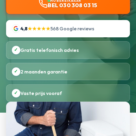
NU BEREIKBAAR
BEL 030 308 03 15
4,8
★★★★★
568 Google reviews
✓
Gratis telefonisch advies
✓
2 maanden garantie
✓
Vaste prijs vooraf