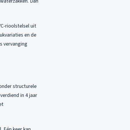
 waterzakken. Dan
rioolstelsel uit
ukvariaties en de
ms vervanging
zonder structurele
verdiend in 4 jaar
et
l. Eén keer kan