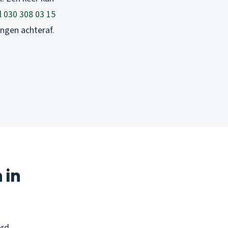
l 030 308 03 15
ingen achteraf.
 in
ard