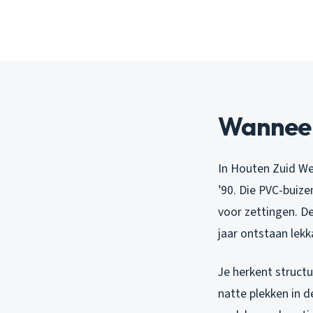
Wanneer 
In Houten Zuid Wes
’90. Die PVC-buize
voor zettingen. D
jaar ontstaan lekk
Je herkent struct
natte plekken in d