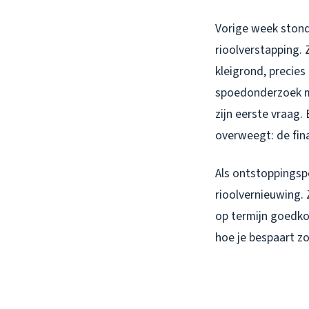
Vorige week stond
rioolverstapping. 
kleigrond, precie
spoedonderzoek me
zijn eerste vraag.
overweegt: de fina
Als ontstoppingspe
rioolvernieuwing. 
op termijn goedkop
hoe je bespaart zo