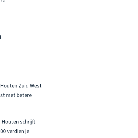
i
In Houten Zuid West
ost met betere
 Houten schrijft
00 verdien je