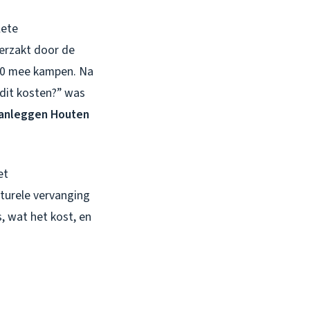
lete
verzakt door de
000 mee kampen. Na
dit kosten?” was
aanleggen Houten
et
ucturele vervanging
s, wat het kost, en