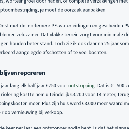
es, wortelingroei door naden, of complete verzakkingen met
toombestrijding, je moet de oorzaak aanpakken.
ost met de modernere PE-waterleidingen en gescheiden PVC-
blemen zeldzamer. Dat vlakke terrein zorgt voor minimale dr
ngen houden beter stand. Toch zie ik ook daar na 25 jaar so
verkeerd aangelegde afschotten of te veel bochten.
blijven repareren
 jaar lang elk half jaar €250 voor
ontstopping
. Dat is €1.500 
riolering kostte hem uiteindelijk €3.200 voor 14 meter, terug
pingskosten meer. Plus zijn huis werd €8.000 meer waard m
ioolvernieuwing bij verkoop.
rie keer per jaar een ontstopper nodig hebt, is dat het signaa