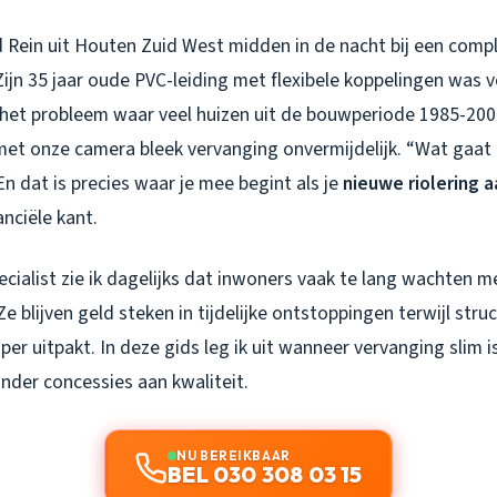
 Rein uit Houten Zuid West midden in de nacht bij een comp
Zijn 35 jaar oude PVC-leiding met flexibele koppelingen was 
s het probleem waar veel huizen uit de bouwperiode 1985-2
t onze camera bleek vervanging onvermijdelijk. “Wat gaat 
 En dat is precies waar je mee begint als je
nieuwe riolering 
nciële kant.
cialist zie ik dagelijks dat inwoners vaak te lang wachten m
Ze blijven geld steken in tijdelijke ontstoppingen terwijl str
er uitpakt. In deze gids leg ik uit wanneer vervanging slim i
nder concessies aan kwaliteit.
NU BEREIKBAAR
BEL 030 308 03 15