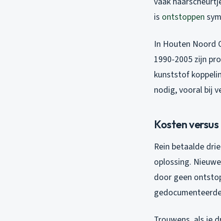
vaak haarscheurtj
is
ontstoppen
symp
In Houten Noord O
1990-2005 zijn pro
kunststof koppeli
nodig, vooral bij 
Kosten versus 
Rein betaalde drie
oplossing. Nieuwe 
door geen ontstop
gedocumenteerde r
Trouwens, als je d