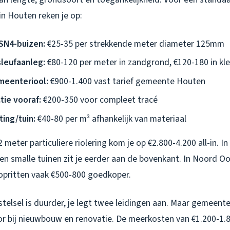
n Houten reken je op:
SN4-buizen:
€25-35 per strekkende meter diameter 125mm
leufaanleg:
€80-120 per meter in zandgrond, €120-180 in kle
meenteriool:
€900-1.400 vast tarief gemeente Houten
ie vooraf:
€200-350 voor compleet tracé
ting/tuin:
€40-80 per m² afhankelijk van materiaal
meter particuliere riolering kom je op €2.800-4.200 all-in. 
en smalle tuinen zit je eerder aan de bovenkant. In Noord O
opritten vaak €500-800 goedkoper.
stelsel is duurder, je legt twee leidingen aan. Maar gemeente
or bij nieuwbouw en renovatie. De meerkosten van €1.200-1.8