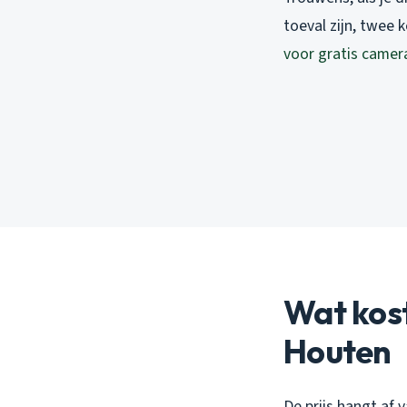
toeval zijn, twee 
voor gratis camer
Wat kost
Houten
De prijs hangt af 