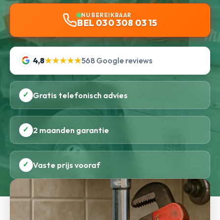
NU BEREIKBAAR
BEL 030 308 03 15
4,8
★★★★★
568 Google reviews
✓
Gratis telefonisch advies
✓
2 maanden garantie
✓
Vaste prijs vooraf